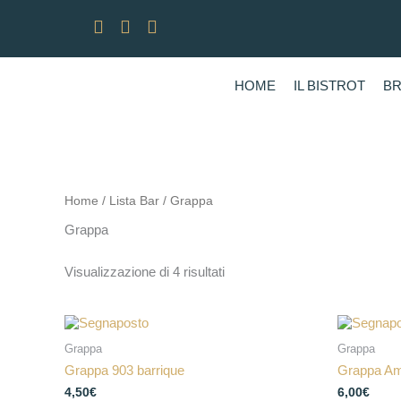
Vai
al
contenuto
HOME
IL BISTROT
B
Home
/
Lista Bar
/ Grappa
Grappa
Visualizzazione di 4 risultati
Grappa
Grappa
Grappa 903 barrique
Grappa A
4,50
€
6,00
€