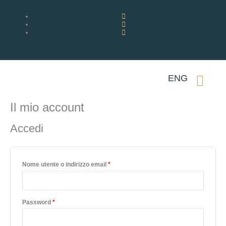
Vai
al
contenuto
ENG
Il mio account
Richiesto
Richiesto
Accedi
Nome utente o indirizzo email
*
Password
*