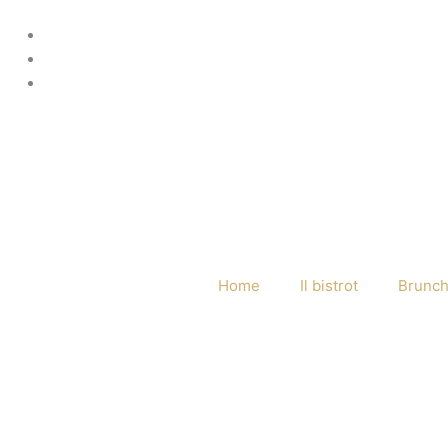
Vai
al
contenuto
Home
Il bistrot
Brunc