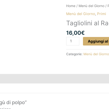
Tagliolini
Home
/
Menù del Giorno
/
al
Menù del Giorno
,
Primi
Ragù
Tagliolini al R
di
polpo
16,00
€
quantità
Aggiungi al 
Categorie:
Menù del Giorno
gù di polpo”