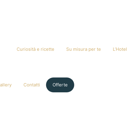
Curiosità e ricette
Su misura per te
L’Hotel
allery
Contatti
Offerte