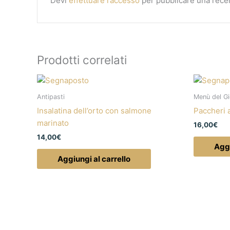
Devi
effettuare l’accesso
per pubblicare una rece
Prodotti correlati
Antipasti
Menù del G
Insalatina dell’orto con salmone
Paccheri 
marinato
16,00
€
14,00
€
Aggi
Aggiungi al carrello