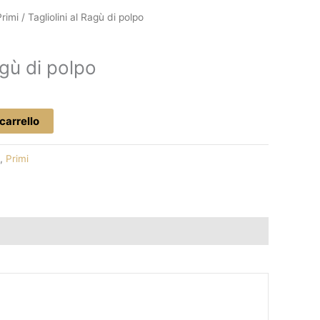
Primi
/ Tagliolini al Ragù di polpo
agù di polpo
carrello
,
Primi