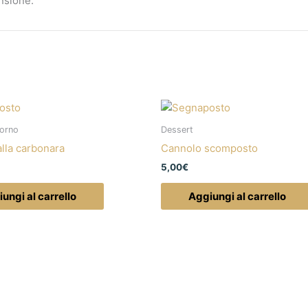
nsione.
iorno
Dessert
alla carbonara
Cannolo scomposto
5,00
€
ungi al carrello
Aggiungi al carrello