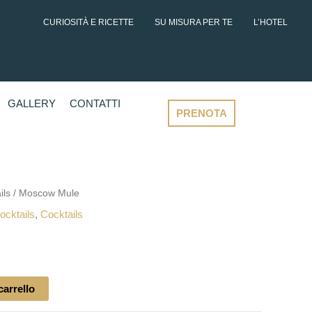
CURIOSITÀ E RICETTE
SU MISURA PER TE
L’HOTEL
GALLERY
CONTATTI
PRENOTA
ils
/ Moscow Mule
ocktails
,
Cocktails
carrello