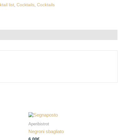
tail list
,
Cocktails
,
Cocktails
Aperibistrot
Negroni sbagliato
6,00
€