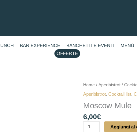
RUNCH
BAR EXPERIENCE
BANCHETTI E EVENTI
MENÙ
OFFERTE
Moscow
Home
/
Aperibistrot
/
Cockta
Mule
Aperibistrot
,
Cocktail list
,
C
quantità
Moscow Mule
6,00
€
Aggiungi al 