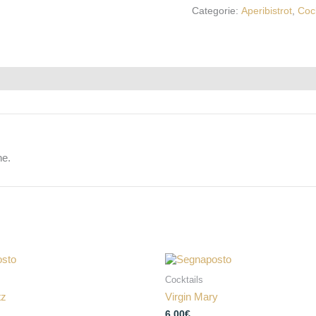
Categorie:
Aperibistrot
,
Cock
ne.
Cocktails
tz
Virgin Mary
6,00
€